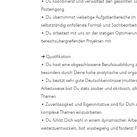
• Du koordinierst und verwaltest den gesamten Sch
Posteingang
• Du übernimmst vielseitige Aufgabenbereiche im Ko
selbstständig anfallende Formal- und Sachbearbei
• Du arbeitest mit uns an der stetigen Optimierung
bereichsübergreifenden Projekten mit
➜ Qualifikation
• Du hast eine abgeschlossene Berufsausbildung 
besonders durch Deine hohe analytische und orga
• Du besitzt sehr gute Deutschkenntnisse (muttersp
Arbeitsweise bist Du stets sauber und akribisch, all
Themen.
• Zuverlässigkeit und Eigeninitiative sind für Dich 
komplexe Themen einzuarbeiten.
• Du fühlst Dich wohl in einem dynamischen Arbei
weiterzuentwickeln, bist wissbegierig und forderst 