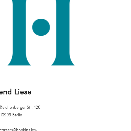
end Liese
Reichenberger Str. 120
10999 Berlin
careers@hopkins.law