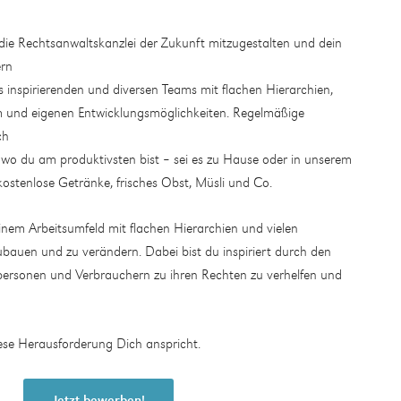
, die Rechtsanwaltskanzlei der Zukunft mitzugestalten und dein
ern
s inspirierenden und diversen Teams mit flachen Hierarchien,
um und eigenen Entwicklungsmöglichkeiten. Regelmäßige
ch
t, wo du am produktivsten bist – sei es zu Hause oder in unserem
ostenlose Getränke, frisches Obst, Müsli und Co.
inem Arbeitsumfeld mit flachen Hierarchien und vielen
bauen und zu verändern. Dabei bist du inspiriert durch den
personen und Verbrauchern zu ihren Rechten zu verhelfen und
iese Herausforderung Dich anspricht.
Jetzt bewerben!